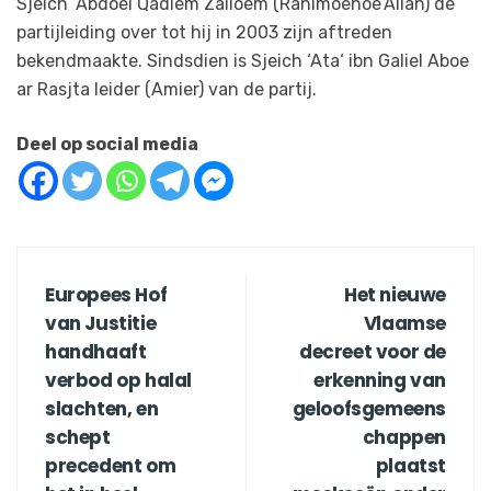
Sjeich ‘Abdoel Qadiem Zalloem (Rahimoehoe’Allah) de
partijleiding over tot hij in 2003 zijn aftreden
bekendmaakte. Sindsdien is Sjeich ‘Ata‘ ibn Galiel Aboe
ar Rasjta leider (Amier) van de partij.
Deel op social media
Europees Hof
Het nieuwe
van Justitie
Vlaamse
handhaaft
decreet voor de
verbod op halal
erkenning van
slachten, en
geloofsgemeens
schept
chappen
precedent om
plaatst