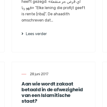
heeft gezegd: «أي قرض جر منفعة
فهو ربا» “Elke lening die profijt geeft
is rente (riba)”. De ahaadith
omschreven dat…
Lees verder
28 juni 2017
Aan wie wordt zakaat
betaald in de afwezigheid
van een Islamitische
staat?