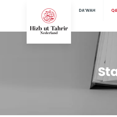
DA’WAH
Q
St