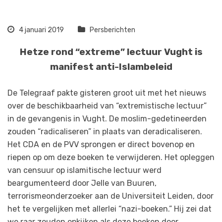
4 januari 2019
Persberichten
Hetze rond “extreme” lectuur Vught is
manifest anti-Islambeleid
De Telegraaf pakte gisteren groot uit met het nieuws
over de beschikbaarheid van “extremistische lectuur”
in de gevangenis in Vught. De moslim-gedetineerden
zouden “radicaliseren” in plaats van deradicaliseren.
Het CDA en de PVV sprongen er direct bovenop en
riepen op om deze boeken te verwijderen. Het opleggen
van censuur op islamitische lectuur werd
beargumenteerd door Jelle van Buuren,
terrorismeonderzoeker aan de Universiteit Leiden, door
het te vergelijken met allerlei “nazi-boeken.” Hij zei dat
we raar zouden opkijken als deze boeken door