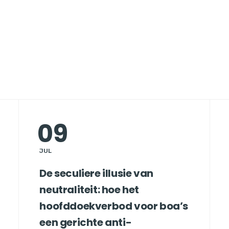
n
09
JUL
De seculiere illusie van
neutraliteit: hoe het
hoofddoekverbod voor boa’s
een gerichte anti-