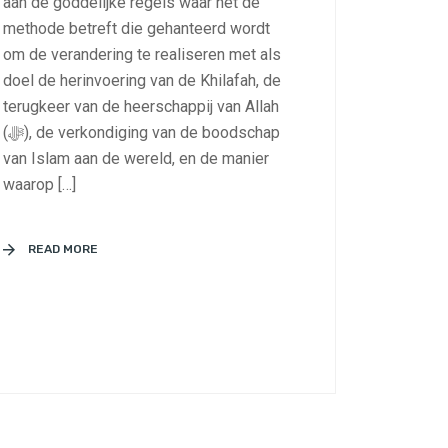
aan de goddelijke regels waar het de
methode betreft die gehanteerd wordt
om de verandering te realiseren met als
doel de herinvoering van de Khilafah, de
terugkeer van de heerschappij van Allah
(ﷻ), de verkondiging van de boodschap
van Islam aan de wereld, en de manier
waarop […]
READ MORE