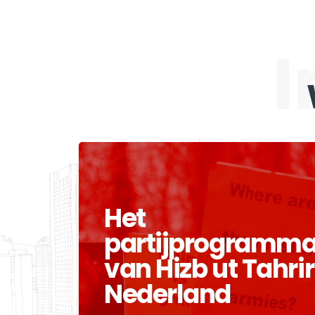
I
Het
partijprogramm
van Hizb ut Tahrir
Nederland