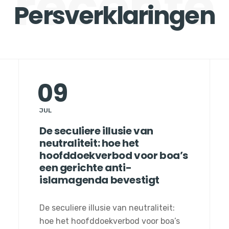
recente
Persverklaringen
09
JUL
De seculiere illusie van
neutraliteit: hoe het
hoofddoekverbod voor boa’s
een gerichte anti-
islamagenda bevestigt
De seculiere illusie van neutraliteit:
hoe het hoofddoekverbod voor boa’s