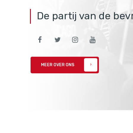
De partij van de bev
MEER OVER ONS
chevron_right