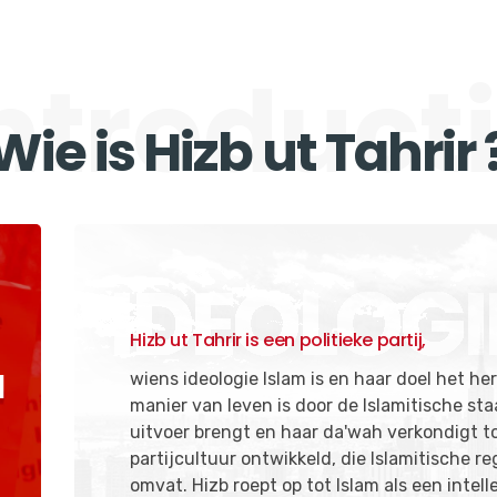
ntroduct
Wie is Hizb ut Tahrir 
IDEOLOGI
Hizb ut Tahrir is een politieke partij,
a
wiens ideologie Islam is en haar doel het he
manier van leven is door de Islamitische sta
uitvoer brengt en haar da'wah verkondigt t
partijcultuur ontwikkeld, die Islamitische r
omvat. Hizb roept op tot Islam als een intel