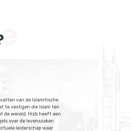
ie
?
E
rvatten van de Islamitische
at te vestigen die Islam ten
ot de wereld. Hizb heeft een
egels over de levenszaken
lectuele leiderschap waar