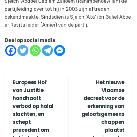
Sjeich ‘Abdoel Qadiem Zalloem (Rahimoehoe’Allah) de
partijleiding over tot hij in 2003 zijn aftreden
bekendmaakte. Sindsdien is Sjeich ‘Ata‘ ibn Galiel Aboe
ar Rasjta leider (Amier) van de partij.
Deel op social media
Europees Hof
Het nieuwe
van Justitie
Vlaamse
handhaaft
decreet voor de
verbod op halal
erkenning van
slachten, en
geloofsgemeens
schept
chappen
precedent om
plaatst