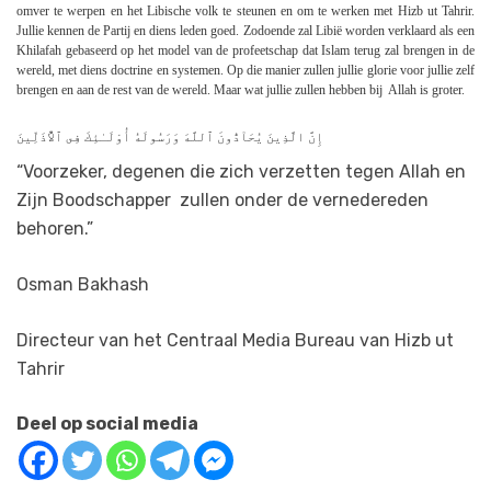
omver te werpen en het Libische volk te steunen en om te werken met Hizb ut Tahrir.
Jullie kennen de Partij en diens leden goed. Zodoende zal Libië worden verklaard als een
Khilafah gebaseerd op het model van de profeetschap dat Islam terug zal brengen in de
wereld, met diens doctrine en systemen. Op die manier zullen jullie glorie voor jullie zelf
brengen en aan de rest van de wereld. Maar wat jullie zullen hebben bij Allah is groter.
إِنَّ الَّذِينَ يُحَآدُّونَ ٱللَّهَ وَرَسُولَهُ أُوْلَـٰئِكَ فِى ٱلاٌّذَلِّينَ
“Voorzeker, degenen die zich verzetten tegen Allah en
Zijn Boodschapper zullen onder de vernedereden
behoren.”
Osman Bakhash
Directeur van het Centraal Media Bureau van Hizb ut
Tahrir
Deel op social media