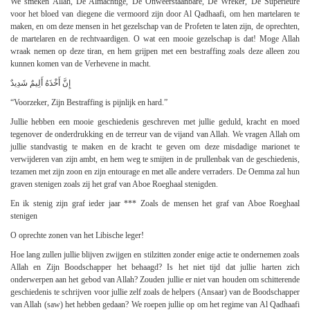
We smeken Allah, De Almachtige, De Onweerstaanbare, De Wreker, De Superieure
voor het bloed van diegene die vermoord zijn door Al Qadhaafi, om hen martelaren te
maken, en om deze mensen in het gezelschap van de Profeten te laten zijn, de oprechten,
de martelaren en de rechtvaardigen. O wat een mooie gezelschap is dat! Moge Allah
wraak nemen op deze tiran, en hem grijpen met een bestraffing zoals deze alleen zou
kunnen komen van de Verhevene in macht.
إِنَّ أَخْذَهُ أَلِيمٌ شَدِيدٌ
“Voorzeker, Zijn Bestraffing is pijnlijk en hard.”
Jullie hebben een mooie geschiedenis geschreven met jullie geduld, kracht en moed
tegenover de onderdrukking en de terreur van de vijand van Allah. We vragen Allah om
jullie standvastig te maken en de kracht te geven om deze misdadige marionet te
verwijderen van zijn ambt, en hem weg te smijten in de prullenbak van de geschiedenis,
tezamen met zijn zoon en zijn entourage en met alle andere verraders. De Oemma zal hun
graven stenigen zoals zij het graf van Aboe Roeghaal stenigden.
En ik stenig zijn graf ieder jaar *** Zoals de mensen het graf van Aboe Roeghaal
stenigen
O oprechte zonen van het Libische leger!
Hoe lang zullen jullie blijven zwijgen en stilzitten zonder enige actie te ondernemen zoals
Allah en Zijn Boodschapper het behaagd? Is het niet tijd dat jullie harten zich
onderwerpen aan het gebod van Allah? Zouden jullie er niet van houden om schitterende
geschiedenis te schrijven voor jullie zelf zoals de helpers (Ansaar) van de Boodschapper
van Allah (saw) het hebben gedaan? We roepen jullie op om het regime van Al Qadhaafi