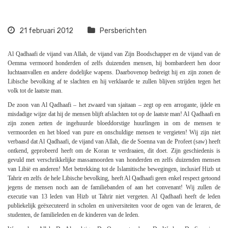
21 februari 2012
Persberichten
Al Qadhaafi de vijand van Allah, de vijand van Zijn Boodschapper en de vijand van de
Oemma vermoord honderden of zelfs duizenden mensen, hij bombardeert hen door
luchtaanvallen en andere dodelijke wapens. Daarbovenop bedreigt hij en zijn zonen de
Libische bevolking af te slachten en hij verklaarde te zullen blijven strijden tegen het
volk tot de laatste man.
De zoon van Al Qadhaafi – het zwaard van sjaitaan – zegt op een arrogante, ijdele en
misdadige wijze dat hij de mensen blijft afslachten tot op de laatste man! Al Qadhaafi en
zijn zonen zetten de ingehuurde bloeddorstige huurlingen in om de mensen te
vermoorden en het bloed van pure en onschuldige mensen te vergieten! Wij zijn niet
verbaasd dat Al Qadhaafi, de vijand van Allah, die de Soenna van de Profeet (saw) heeft
ontkend, geprobeerd heeft om de Koran te verdraaien, dit doet. Zijn geschiedenis is
gevuld met verschrikkelijke massamoorden van honderden en zelfs duizenden mensen
van Libië en anderen! Met betrekking tot de Islamitische bewegingen, inclusief Hizb ut
Tahrir en zelfs de hele Libische bevolking, heeft Al Qadhaafi geen enkel respect getoond
jegens de mensen noch aan de familiebanden of aan het convenant! Wij zullen de
executie van 13 leden van Hizb ut Tahrir niet vergeten. Al Qadhaafi heeft de leden
publiekelijk geëxecuteerd in scholen en universiteiten voor de ogen van de leraren, de
studenten, de familieleden en de kinderen van de leden.