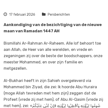
17 februari 2026
Persberichten
Aankondiging van de bezichtiging van de nieuwe
maan van Ramadan 1447 AH
Bismillahi Ar-Rahman Ar-Raheem. Alle lof behoort toe
aan Allah, de Heer van alle werelden, en vrede en
zegeningen zij over de beste der boodschappers, onze
meester Mohammed, en over zijn familie en
metgezellen.
Al-Bukhari heeft in zijn Sahieh overgeleverd via
Mohammed bin Ziyad, die zei: Ik hoorde Abu Huraira
(moge Allah tevreden met hem zijn) zeggen dat de
Profeet (vrede zij met hem), of Abu Al-Qasim (vrede zij
met hem), zei: «صُومُوا لِرُؤْيَتِهِ وَأَفْطِرُوا لِرُؤْيَتِهِ فَإِنْ غُبِّيَ عَلَيْكُمْ