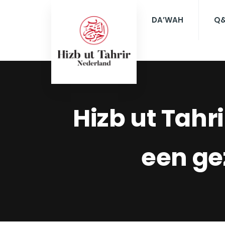
DA’WAH
Q
Hizb ut Tahr
een ge